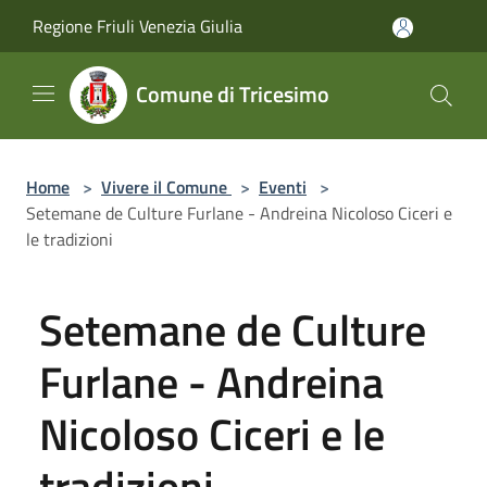
Salta al contenuto principale
Regione Friuli Venezia Giulia
Comune di Tricesimo
Home
>
Vivere il Comune
>
Eventi
>
Setemane de Culture Furlane - Andreina Nicoloso Ciceri e
le tradizioni
Setemane de Culture
Furlane - Andreina
Nicoloso Ciceri e le
tradizioni