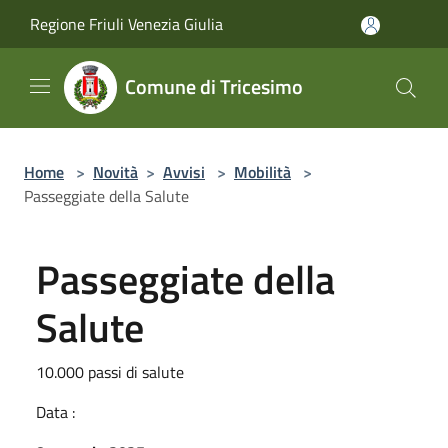
Salta al contenuto principale
Regione Friuli Venezia Giulia
Comune di Tricesimo
Home
>
Novità
>
Avvisi
>
Mobilità
>
Passeggiate della Salute
Passeggiate della
Salute
10.000 passi di salute
Data :