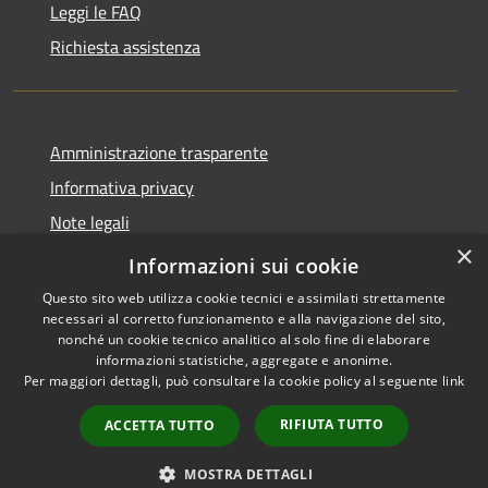
Leggi le FAQ
Richiesta assistenza
Amministrazione trasparente
Informativa privacy
Note legali
×
Dichiarazione di accessibilità
Informazioni sui cookie
Questo sito web utilizza cookie tecnici e assimilati strettamente
necessari al corretto funzionamento e alla navigazione del sito,
nonché un cookie tecnico analitico al solo fine di elaborare
informazioni statistiche, aggregate e anonime.
RSS
Copyright © 2026 • Comune di
Per maggiori dettagli, può consultare la cookie policy al seguente
link
Accessibilità
Tricesimo • Powered by
Privacy
Municipium
Accesso
•
RIFIUTA TUTTO
ACCETTA TUTTO
Cookie
redazione
Mappa del sito
MOSTRA DETTAGLI