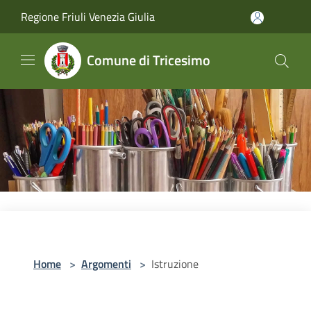
Salta al contenuto principale
Regione Friuli Venezia Giulia
Comune di Tricesimo
Home
>
Argomenti
>
Istruzione