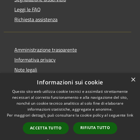
Leggi le FAQ
Richiesta assistenza
Amministrazione trasparente
Informativa privacy
Note legali
×
Dichiarazione di accessibilità
Informazioni sui cookie
Questo sito web utilizza cookie tecnici e assimilati strettamente
necessari al corretto funzionamento e alla navigazione del sito,
nonché un cookie tecnico analitico al solo fine di elaborare
informazioni statistiche, aggregate e anonime.
RSS
Copyright © 2026 • Comune di
Per maggiori dettagli, può consultare la cookie policy al seguente
link
Accessibilità
Tricesimo • Powered by
Privacy
Municipium
Accesso
•
RIFIUTA TUTTO
ACCETTA TUTTO
Cookie
redazione